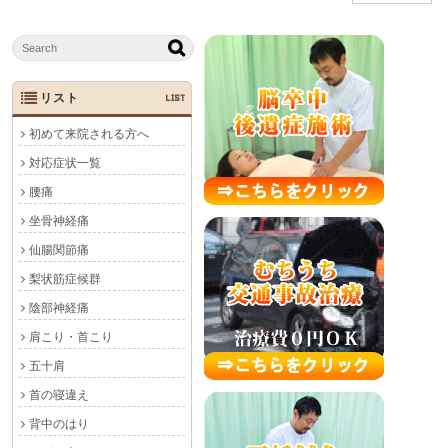
リスト
LIST
初めて来院される方へ
対応症状一覧
腰痛
坐骨神経痛
仙腸関節痛
梨状筋症候群
陰部神経痛
肩こり・首こり
五十肩
首の寝違え
背中のはり