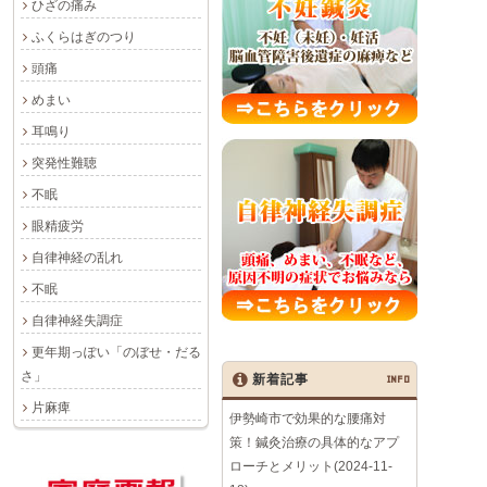
ひざの痛み
ふくらはぎのつり
頭痛
めまい
耳鳴り
突発性難聴
不眠
眼精疲労
自律神経の乱れ
不眠
自律神経失調症
更年期っぽい「のぼせ・だる
さ」
新着記事
INFO
片麻痺
伊勢崎市で効果的な腰痛対
策！鍼灸治療の具体的なアプ
ローチとメリット(2024-11-