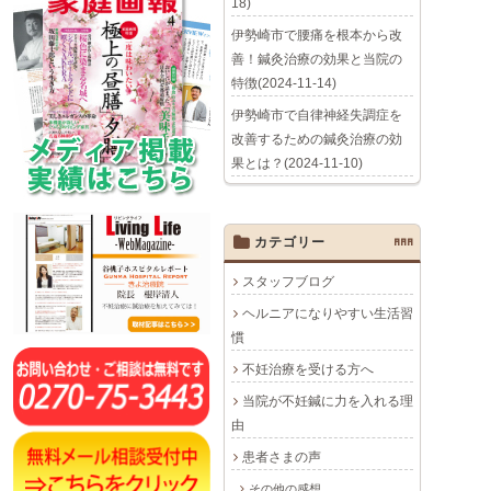
18)
伊勢崎市で腰痛を根本から改
善！鍼灸治療の効果と当院の
特徴(2024-11-14)
伊勢崎市で自律神経失調症を
改善するための鍼灸治療の効
果とは？(2024-11-10)
カテゴリー
AAA
スタッフブログ
ヘルニアになりやすい生活習
慣
不妊治療を受ける方へ
当院が不妊鍼に力を入れる理
由
患者さまの声
その他の感想