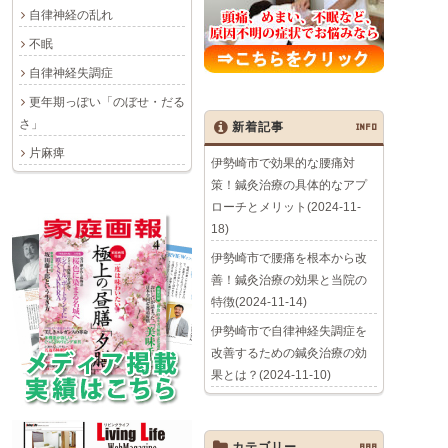
自律神経の乱れ
不眠
自律神経失調症
更年期っぽい「のぼせ・だる
さ」
新着記事
INFO
片麻痺
伊勢崎市で効果的な腰痛対
策！鍼灸治療の具体的なアプ
ローチとメリット(2024-11-
18)
伊勢崎市で腰痛を根本から改
善！鍼灸治療の効果と当院の
特徴(2024-11-14)
伊勢崎市で自律神経失調症を
改善するための鍼灸治療の効
果とは？(2024-11-10)
カテゴリー
AAA