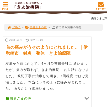
MENU
CONTACT
患者さまの声
HOME
>
患者さまの声
>
首の痛み施術の感想
2018-03-21
2024-10-01
首の痛みがうそのようにとれました。｜伊
勢崎市 鍼灸 整体 きよ治療院
左肩から首にかけて、4ヶ月位整形外科に 通いまし
たが、痛みが取れず、きよ治療院 にお世話になりま
した。 親切丁寧に治療して頂き、7回程度 でほぼ完
治しました。 本当にうそのように痛みがとれまし
た。 ありがとう御座いました...
患者さまの声