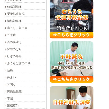
仙腸関節痛
梨状筋症候群
陰部神経痛
肩こり・首こり
五十肩
首の寝違え
背中のはり
ひざの痛み
ふくらはぎのつり
頭痛
めまい
耳鳴り
突発性難聴
不眠
眼精疲労