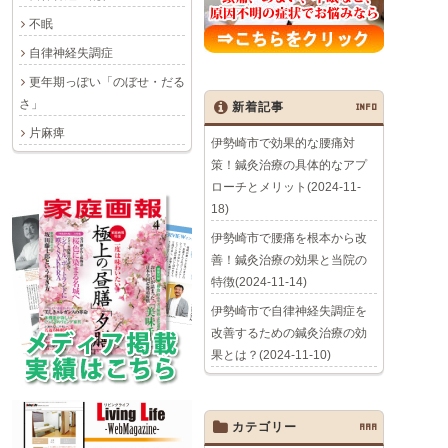
不眠
自律神経失調症
更年期っぽい「のぼせ・だる
さ」
新着記事
INFO
片麻痺
伊勢崎市で効果的な腰痛対
策！鍼灸治療の具体的なアプ
ローチとメリット(2024-11-
18)
伊勢崎市で腰痛を根本から改
善！鍼灸治療の効果と当院の
特徴(2024-11-14)
伊勢崎市で自律神経失調症を
改善するための鍼灸治療の効
果とは？(2024-11-10)
カテゴリー
AAA