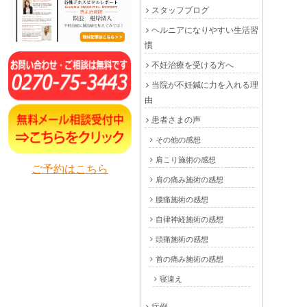
スタッフブログ
ヘルニアになりやすい生活習
慣
不妊治療を受ける方へ
当院が不妊鍼に力を入れる理
由
患者さまの声
その他の感想
肩こり施術の感想
ご予約はこちら
肩の痛み施術の感想
腰痛施術の感想
自律神経施術の感想
頭痛施術の感想
首の痛み施術の感想
寝違え