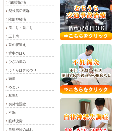
仙腸関節痛
梨状筋症候群
陰部神経痛
肩こり・首こり
五十肩
首の寝違え
背中のはり
ひざの痛み
ふくらはぎのつり
頭痛
めまい
耳鳴り
突発性難聴
不眠
眼精疲労
自律神経の乱れ