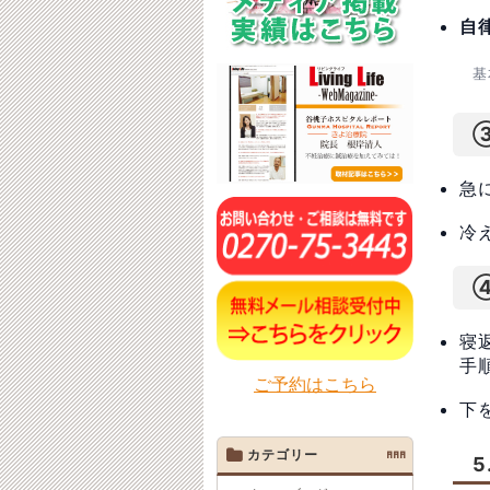
自
基
急
冷
寝
手
ご予約はこちら
下
カテゴリー
AAA
5