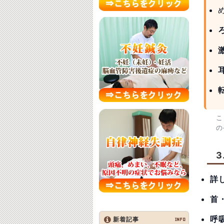
こ
の
詳
首
呼
新着記事
INFO