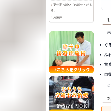
更年期っぽい「のぼせ・だる
さ」
片麻痺
ぐ
ふ
首
自
ど