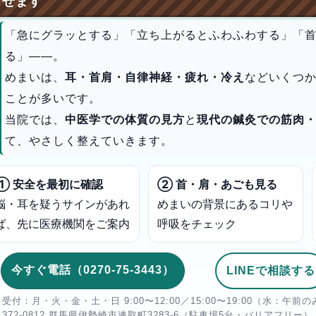
せます
「急にグラッとする」「立ち上がるとふわふわする」「
る」——。
めまいは、
耳・首肩・自律神経・疲れ・冷え
などいくつ
ことが多いです。
当院では、
中医学での体質の見方
と
現代の鍼灸での筋肉
て、やさしく整えていきます。
① 安全を最初に確認
② 首・肩・あごも見る
脳・耳を疑うサインがあれ
めまいの背景にあるコリや
ば、先に医療機関をご案内
呼吸をチェック
今すぐ電話（0270-75-3443）
LINEで相談する
受付：月・火・金・土・日 9:00〜12:00／15:00〜19:00（水：
372-0812 群馬県伊勢崎市連取町3283-6（駐車場5台・バリアフリー）