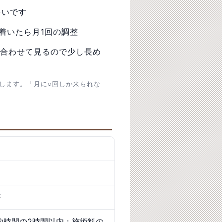
多いです
落ち着いたら月1回の調整
合わせて見るので少し長め
します。「月に○回しか来られな
済
約時間の2時間以内：施術料の