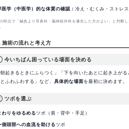
洋医学（中医学）的な体質の確認：
冷え・むくみ・ストレス
の時点で「鍼灸より耳鼻科・脳神経外科を優先した方がよい」と判断し
。
4. 施術の流れと考え方
① 今いちばん困っている場面を決める
「朝起きるときにふらつく」「下を向いたあとに起き上がる
るとふわふわする」など、
具体的な場面
を最初に決めます。
② ツボを選ぶ
まわりをゆるめる
ツボ（肩・背中・手足）
〜側頭部への血流を助ける
ツボ