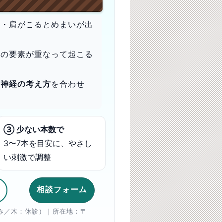
首・肩がこるとめまいが出
かの要素が重なって起こる
・神経の考え方
を合わせ
③ 少ない本数で
3〜7本を目安に、やさし
い刺激で調整
相談フォーム
午前のみ／木：休診）｜所在地：〒