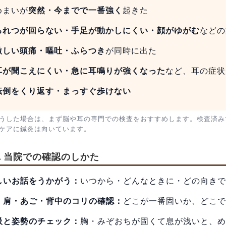
めまいが
突然・今までで一番強く
起きた
ろれつが回らない・手足が動かしにくい・顔がゆがむ
などの
激しい頭痛・嘔吐・ふらつき
が同時に出た
耳が聞こえにくい・急に耳鳴りが強くなった
など、耳の症状
転倒をくり返す・まっすぐ歩けない
うした場合は、まず脳や耳の専門での検査をおすすめします。検査済み
ケアに鍼灸は向いています。
3. 当院での確認のしかた
しいお話をうかがう：
いつから・どんなときに・どの向きで
・肩・あご・背中のコリの確認：
どこが一番固いか、どこで
吸と姿勢のチェック：
胸・みぞおちが固くて息が浅いと、め