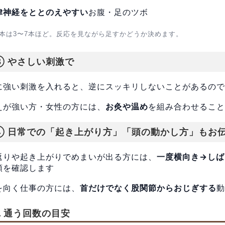
律神経をととのえやすい
お腹・足のツボ
本は3〜7本ほど。反応を見ながら足すかどうか決めます。
③ やさしい刺激で
に強い刺激を入れると、逆にスッキリしないことがあるので
えが強い方・女性の方には、
お灸や温め
を組み合わせること
④ 日常での「起き上がり方」「頭の動かし方」もお
返りや起き上がりでめまいが出る方には、
一度横向き→しば
順を確認します
を向く仕事の方には、
首だけでなく股関節からおじぎする
動
. 通う回数の目安