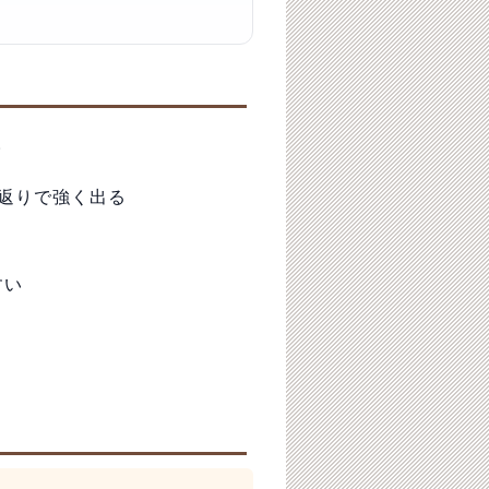
。
返りで強く出る
すい