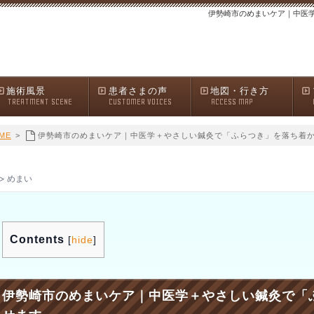
伊勢崎市のめまいケア｜中医
施術風景
患者さまの声
地図・行き方
TREATMENT SCENE
CUSTOMER VOICES
ACCESS MAP
ME
>
伊勢崎市のめまいケア｜中医学＋やさしい鍼灸で「ふらつき」を落ち着
> めまい
Contents
[
hide
]
伊勢崎市のめまいケア｜中医学＋やさしい鍼灸で「