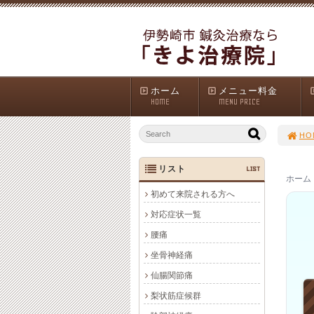
ホーム
メニュー料金
HOME
MENU PRICE
HO
リスト
LIST
ホーム 
初めて来院される方へ
対応症状一覧
腰痛
坐骨神経痛
仙腸関節痛
梨状筋症候群