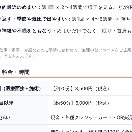
較的最近のめまい：
週1回 × 2〜4週間で様子を見ることが
り返す・季節や気圧で出やすい：
週1回 × 4〜6週間 → 
律神経や不眠をともなう：
めまいだけでなく、眠り・首肩も
仕事・家事・介護などのご事情に合わせて、無理のないペースをご提案
」でも大丈夫です。
. 料金・時間
回（医療面接＋施術）
【約70分】8,500円（税込）
回目以降
【約50分】6,000円（税込）
支払い
現金・各種クレジットカード・QR決
無断キャンセル：施術料の100％／予