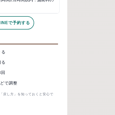
LINEで予約する
きる
切る
3回
どで調整
「戻し方」を知っておくと安心で