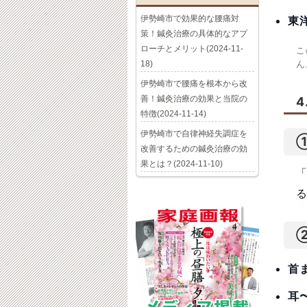
伊勢崎市で効果的な腰痛対
東
策！鍼灸治療の具体的なアプ
ローチとメリット(2024-11-
こ
18)
ん
伊勢崎市で腰痛を根本から改
善！鍼灸治療の効果と当院の
特徴(2024-11-14)
伊勢崎市で自律神経失調症を
改善するための鍼灸治療の効
果とは？(2024-11-10)
首
耳