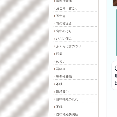
陰部神経痛
肩こり・首こり
五十肩
首の寝違え
背中のはり
ひざの痛み
ふくらはぎのつり
頭痛
めまい
耳鳴り
突発性難聴
不眠
眼精疲労
自律神経の乱れ
不眠
自律神経失調症