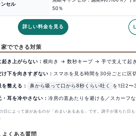
ャンセル
50％
詳しい料金を見る
. 家でできる対策
に起き上がらない：
横向き → 数秒キープ → 手で支えて起
だけ下を向きすぎない：
スマホを見る時間を30分ごとに区
吸を整える：
を1日2〜
鼻から吸って口から8秒くらい吐く
元・耳を冷やさない：
冷房の直あたりを避ける／スカーフな
の日によって波があるのが「めまいあるある」です。調子が落ちた日も
。
. よくある質問