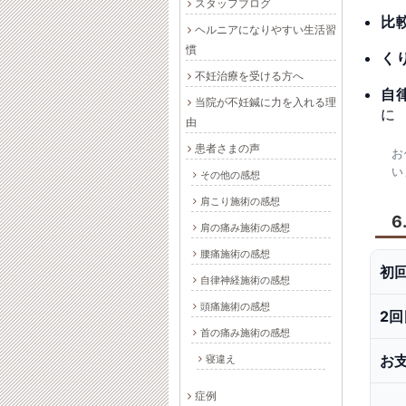
スタッフブログ
比
ヘルニアになりやすい生活習
慣
く
不妊治療を受ける方へ
自
当院が不妊鍼に力を入れる理
に
由
患者さまの声
お
い
その他の感想
肩こり施術の感想
6
肩の痛み施術の感想
腰痛施術の感想
初
自律神経施術の感想
頭痛施術の感想
2
首の痛み施術の感想
お
寝違え
症例