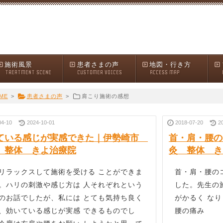
施術風景
患者さまの声
地図・行き方
TREATMENT SCENE
CUSTOMER VOICES
ACCESS MAP
ME
>
患者さまの声
>
肩こり施術の感想
04-10
2024-10-01
2018-07-20
2
ている感じが実感できた｜伊勢崎市
首・肩・腰の
 整体 きよ治療院
灸 整体 き
リラックスして施術を受ける ことができま
首・肩・腰の
。ハリの刺激や感じ方は 人それぞれという
した。先生の
のお話でしたが、私には とても気持ち良く
がかるく な
、効いている感じが実感 できるものでし
腰の痛み 女