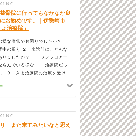
024-10-01
整骨院に行ってもなかなか良
にお勧めです。｜伊勢崎市
きよ治療院」
の様な症状でお困りでしたか？
の張り ２．来院前に、どんな
ありましたか？ ワンフロアー
ならんでいる様な 治療院だっ
･。 ３．きよ治療院の治療を受け...
声
024-10-01
り また来てみたいなと思え