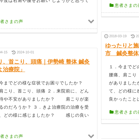
今度は右肩や腰をお願い しようかと思って
患者さまの
者さまの声
2018-03-19
2
ゆったりと施
04-15
2024-10-01
市 鍼灸整体
り、首こり、頭痛｜伊勢崎 整体 鍼灸
１．今まで
よ治療院」
腰痛、肩こり
今までどの様な症状でお困りでしたか？
がありました
り、首こり、頭痛 ２．来院前に、どん
て、どの様に
待や不安がありましたか？ 肩こりが楽
良かったこと
るのだろうか？ ３．きよ治療院の治療を受
患者さまの
、どの様に感じましたか？ 感じの良い
者さまの声