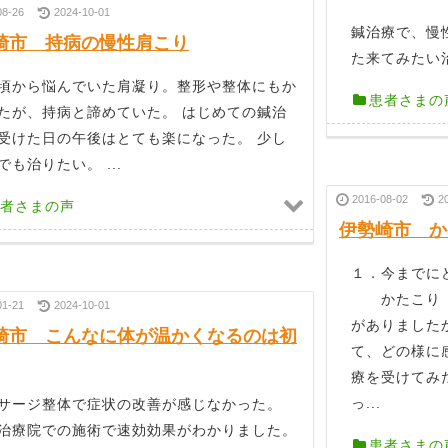
08-26
2024-10-01
鍼治療で、慢
崎市 持病の慢性肩こり
た来てみたい治
頃から悩んでいた肩凝り。整形や整体にもか
患者さまの
たが、持病と諦めていた。 はじめての鍼治
受けた日の午後はとても楽になった。 少し
でも治りたい。 ...
2016-08-02
2
者さまの声
伊勢崎市 か
１．今までに
かたこり ２
01-21
2024-10-01
がありました
崎市 こんなに体が温かくなるのは初
て、どの様に
療を受けてみ
っ...
サージ整体で症状の改善が感じなかった。
治療院での施術で速効効果がわかりました。
患者さまの