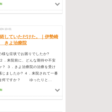
声
024-10-01
術していただけた。｜伊勢崎
 きよ治療院
どの様な症状でお困りでしたか?
 ２．来院前に、どんな期待や不安
か？ ３．きよ治療院の治療を受け
感じましたか? ４．来院されて一番
は何ですか？ ゆったりと...
声