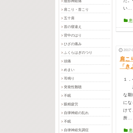
た。
陰部神経痛
い...
肩こり・首こり
五十肩
患
首の寝違え
背中のはり
ひざの痛み
2017-
ふくらはぎのつり
肩こ
頭痛
「き
めまい
耳鳴り
１．
肩こ
突発性難聴
な期
不眠
にな
眼精疲労
けて
自律神経の乱れ
所...
不眠
自律神経失調症
患