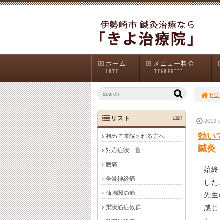
ホーム
メニュー料金
HOME
MENU PRICE
HO
リスト
LIST
2019-
効い
初めて来院される方へ
鍼灸
対応症状一覧
腰痛
始終
坐骨神経痛
した
仙腸関節痛
先生
梨状筋症候群
感じ