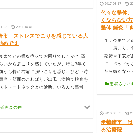
2017-03-17
2
色々な整体、
くならない方
整体 鍼灸「
11-02
2024-10-01
崎市 ストレスでこりを感じている人
１．今までど
勧めです
肩こり、背中
期待や不安が
今までどの様な症状でお困りでしたか？ 高
に、ベッドが
らいから肩こりを感じていたが、特に3年く
たら嫌だな･･
前から特に右肩に強いこりを感じ、ひどい時
頭痛・顔面のこわばりが出現し病院で検査を
患者さまの
ストレートネックとの診断。いろんな整骨
者さまの声
2016-09-09
2
伊勢崎市 は
る治療院