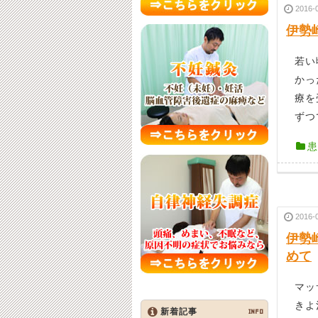
2016-
伊勢
若い
かっ
療を
ずつ
患
2016-
伊勢
めて
マッ
きよ
新着記事
INFO