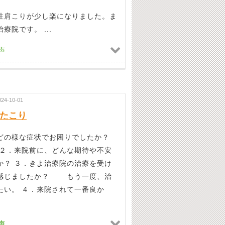
性肩こりが少し楽になりました。ま
療院です。 ...
声
024-10-01
たこり
どの様な症状でお困りでしたか？
．来院前に、どんな期待や不安
か？ ３．きよ治療院の治療を受け
感じましたか？ もう一度、治
たい。 ４．来院されて一番良か
声