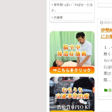
更年期っぽい「のぼせ・だる
さ」
片麻痺
2016-
伊勢
にお
１．
校く
らい
には
受け
院...
患