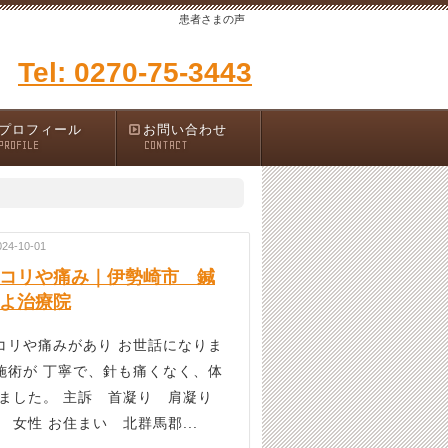
患者さまの声
Tel: 0270-75-3443
プロフィール
お問い合わせ
PROFILE
CONTACT
024-10-01
コリや痛み｜伊勢崎市 鍼
よ治療院
コリや痛みがあり お世話になりま
施術が 丁寧で、針も痛くなく、体
りました。 主訴 首凝り 肩凝り
性 お住まい 北群馬郡...