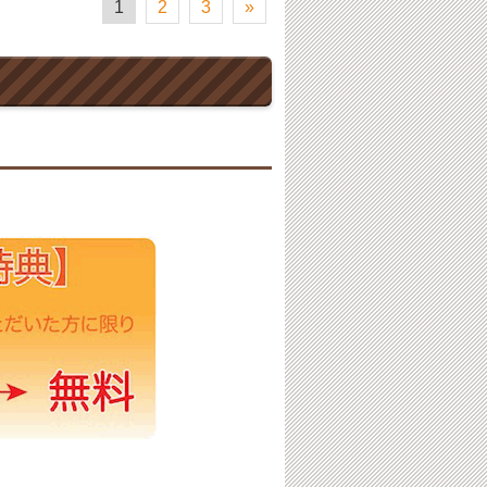
1
2
3
»
。