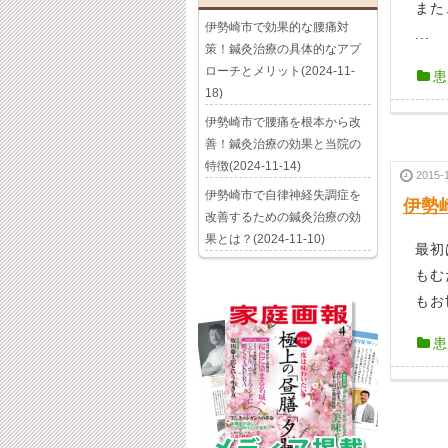
また
伊勢崎市で効果的な腰痛対
...
策！鍼灸治療の具体的なアプ
ローチとメリット(2024-11-
患
18)
伊勢崎市で腰痛を根本から改
善！鍼灸治療の効果と当院の
特徴(2024-11-14)
2015-
伊勢崎市で自律神経失調症を
伊勢
改善するための鍼灸治療の効
果とは？(2024-11-10)
最初
もむ
もお
患