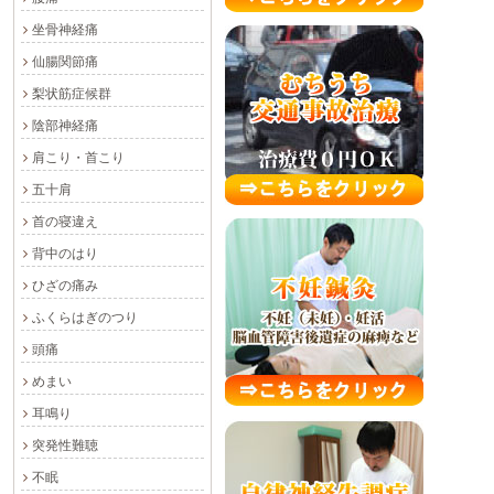
坐骨神経痛
仙腸関節痛
梨状筋症候群
陰部神経痛
肩こり・首こり
五十肩
首の寝違え
背中のはり
ひざの痛み
ふくらはぎのつり
頭痛
めまい
耳鳴り
突発性難聴
不眠