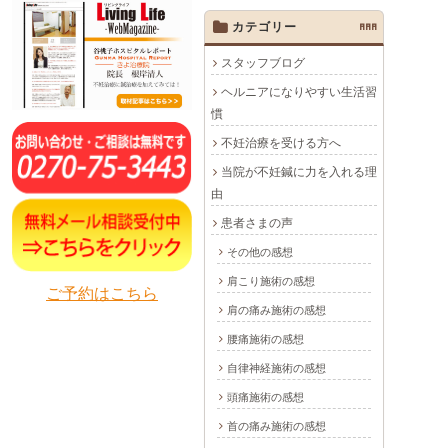
カテゴリー
AAA
スタッフブログ
ヘルニアになりやすい生活習
慣
不妊治療を受ける方へ
当院が不妊鍼に力を入れる理
由
患者さまの声
その他の感想
肩こり施術の感想
ご予約はこちら
肩の痛み施術の感想
腰痛施術の感想
自律神経施術の感想
頭痛施術の感想
首の痛み施術の感想