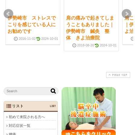
伊勢崎市 ストレスで
肩の痛みで起きてしま
肩こ
こりを感じている人に
うこともありました｜
｜伊
お勧めです
伊勢崎市 鍼灸 整
よ治
体 きよ治療院
2016-11-02
2024-10-01
2018-08-20
2024-10-01
PAGE TOP
リスト
LIST
初めて来院される方へ
対応症状一覧
腰痛