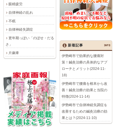
眼精疲労
自律神経の乱れ
不眠
自律神経失調症
更年期っぽい「のぼせ・だる
さ」
新着記事
INFO
片麻痺
伊勢崎市で効果的な腰痛対
策！鍼灸治療の具体的なアプ
ローチとメリット(2024-11-
18)
伊勢崎市で腰痛を根本から改
善！鍼灸治療の効果と当院の
特徴(2024-11-14)
伊勢崎市で自律神経失調症を
改善するための鍼灸治療の効
果とは？(2024-11-10)