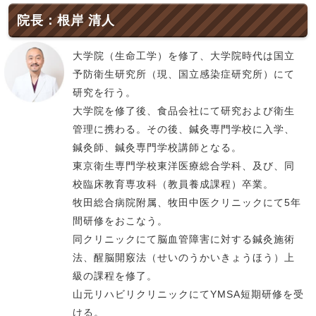
院長：根岸 清人
大学院（生命工学）を修了、大学院時代は国立
予防衛生研究所（現、国立感染症研究所）にて
研究を行う。
大学院を修了後、食品会社にて研究および衛生
管理に携わる。その後、鍼灸専門学校に入学、
鍼灸師、鍼灸専門学校講師となる。
東京衛生専門学校東洋医療総合学科、及び、同
校臨床教育専攻科（教員養成課程）卒業。
牧田総合病院附属、牧田中医クリニックにて5年
間研修をおこなう。
同クリニックにて脳血管障害に対する鍼灸施術
法、醒脳開竅法（せいのうかいきょうほう）上
級の課程を修了。
山元リハビリクリニックにてYMSA短期研修を受
ける。