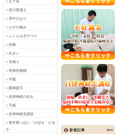
五十肩
首の寝違え
背中のはり
ひざの痛み
ふくらはぎのつり
頭痛
めまい
耳鳴り
突発性難聴
不眠
眼精疲労
自律神経の乱れ
不眠
自律神経失調症
更年期っぽい「のぼせ・だる
さ」
新着記事
INFO