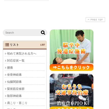
PAGE TOP
リスト
LIST
初めて来院される方へ
対応症状一覧
腰痛
坐骨神経痛
仙腸関節痛
梨状筋症候群
陰部神経痛
肩こり・首こり