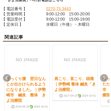
「きよ治療院」へのお電話はこちら
【 電話番号 】
0270-75-3443
【 営業時間 】
9:00-12:00 15:00-20:00
【 電話受付 】
9:00-12:00 15:00-19:00
【 定休日 】
水曜日（午後）・木曜日
関連記事
ぎっくり腰 翌日なん
肩こり、首こり、頭痛
ゆっ
とか出かけられるよう
｜伊勢崎 整体 鍼灸「き
ただ
になりました。｜伊勢
よ治療院」
市 
崎市 鍼灸 整体 き
療院
2017-04-15
2024-10-01
よ治療院
2018-08-28
2024-10-01