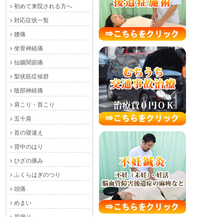
初めて来院される方へ
対応症状一覧
腰痛
坐骨神経痛
仙腸関節痛
梨状筋症候群
陰部神経痛
肩こり・首こり
五十肩
首の寝違え
背中のはり
ひざの痛み
ふくらはぎのつり
頭痛
めまい
耳鳴り