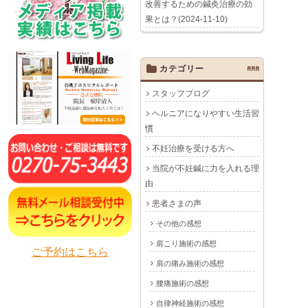
改善するための鍼灸治療の効
果とは？(2024-11-10)
カテゴリー
AAA
スタッフブログ
ヘルニアになりやすい生活習
慣
不妊治療を受ける方へ
当院が不妊鍼に力を入れる理
由
患者さまの声
その他の感想
肩こり施術の感想
ご予約はこちら
肩の痛み施術の感想
腰痛施術の感想
自律神経施術の感想