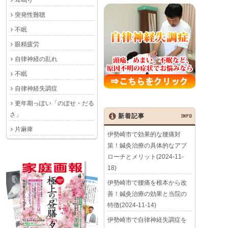
突発性難聴
不眠
眼精疲労
自律神経の乱れ
不眠
自律神経失調症
更年期っぽい「のぼせ・だる
さ」
新着記事
INFO
片麻痺
伊勢崎市で効果的な腰痛対
策！鍼灸治療の具体的なアプ
ローチとメリット(2024-11-
18)
伊勢崎市で腰痛を根本から改
善！鍼灸治療の効果と当院の
特徴(2024-11-14)
伊勢崎市で自律神経失調症を