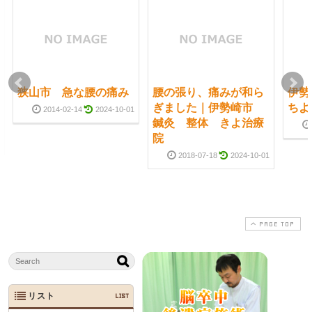
狭山市 急な腰の痛み
腰の張り、痛みが和ら
伊勢
ぎました｜伊勢崎市
ちよ
2014-02-14
2024-10-01
鍼灸 整体 きよ治療
院
2018-07-18
2024-10-01
PAGE TOP
リスト
LIST