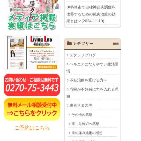
伊勢崎市で自律神経失調症を
改善するための鍼灸治療の効
果とは？(2024-11-10)
カテゴリー
AAA
スタッフブログ
ヘルニアになりやすい生活習
慣
不妊治療を受ける方へ
当院が不妊鍼に力を入れる理
由
患者さまの声
その他の感想
肩こり施術の感想
ご予約はこちら
肩の痛み施術の感想