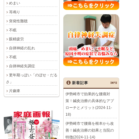
めまい
耳鳴り
突発性難聴
不眠
眼精疲労
自律神経の乱れ
不眠
自律神経失調症
更年期っぽい「のぼせ・だる
さ」
新着記事
INFO
片麻痺
伊勢崎市で効果的な腰痛対
策！鍼灸治療の具体的なアプ
ローチとメリット(2024-11-
18)
伊勢崎市で腰痛を根本から改
善！鍼灸治療の効果と当院の
特徴(2024-11-14)