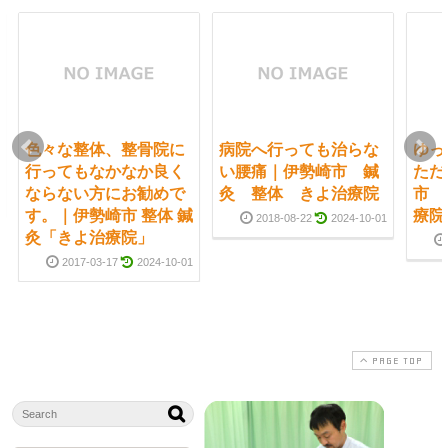
色々な整体、整骨院に
病院へ行っても治らな
ゆっ
行ってもなかなか良く
い腰痛｜伊勢崎市 鍼
ただ
ならない方にお勧めで
灸 整体 きよ治療院
市 
す。｜伊勢崎市 整体 鍼
療院
2018-08-22
2024-10-01
灸「きよ治療院」
2017-03-17
2024-10-01
PAGE TOP