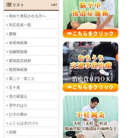
リスト
LIST
初めて来院される方へ
対応症状一覧
腰痛
坐骨神経痛
仙腸関節痛
梨状筋症候群
陰部神経痛
肩こり・首こり
五十肩
首の寝違え
背中のはり
ひざの痛み
ふくらはぎのつり
頭痛