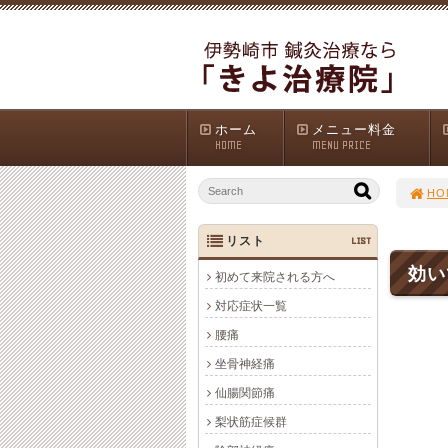
ホーム
メニュー料金
HOME
MENU PRICE
HO
リスト
LIST
効い
初めて来院される方へ
対応症状一覧
腰痛
坐骨神経痛
仙腸関節痛
梨状筋症候群