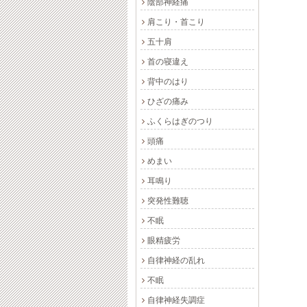
陰部神経痛
肩こり・首こり
五十肩
首の寝違え
背中のはり
ひざの痛み
ふくらはぎのつり
頭痛
めまい
耳鳴り
突発性難聴
不眠
眼精疲労
自律神経の乱れ
不眠
自律神経失調症