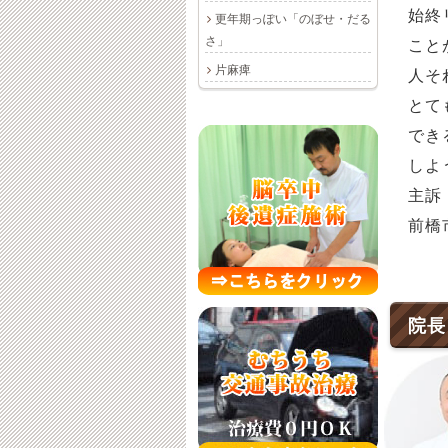
始終
更年期っぽい「のぼせ・だる
さ」
こと
片麻痺
人そ
とて
でき
しよ
主訴
前橋
院長