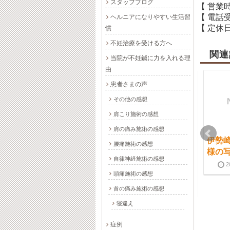
スタッフブログ
【 営業
【 電話
ヘルニアになりやすい生活習
【 定休日
慣
不妊治療を受ける方へ
関連
当院が不妊鍼に力を入れる理
由
患者さまの声
その他の感想
肩こり施術の感想
肩の痛み施術の感想
リラックスして治療を
思った以上に腰痛が改
伊勢崎
腰痛施術の感想
受ける事が出来ました
善された。｜伊勢崎
様の
自律神経施術の感想
｜伊勢崎市 鍼灸 整
市 鍼灸整体 きよ治
2
体 きよ治療院
療院
頭痛施術の感想
2018-09-09
2024-10-01
2018-02-23
2024-10-01
首の痛み施術の感想
寝違え
症例