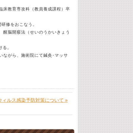
臨床教育専攻科（教員養成課程）卒
間研修をおこなう。
、醒脳開竅法（せいのうかいきょう
ける。
いながら、施術院にて鍼灸･マッサ
ウィルス感染予防対策について »