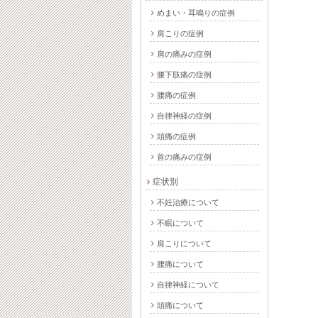
めまい・耳鳴りの症例
肩こりの症例
伊勢崎市 もっとひん
伊勢崎市 首肩のコリ
肩の痛みの症例
ぱんに治療をしていた
2014-01-31
2024-10-01
腰下肢痛の症例
だきたい
腰痛の症例
2015-06-08
2024-10-01
自律神経の症例
頭痛の症例
首の痛みの症例
症状別
不妊治療について
不眠について
肩こりについて
腰痛について
自律神経について
頭痛について