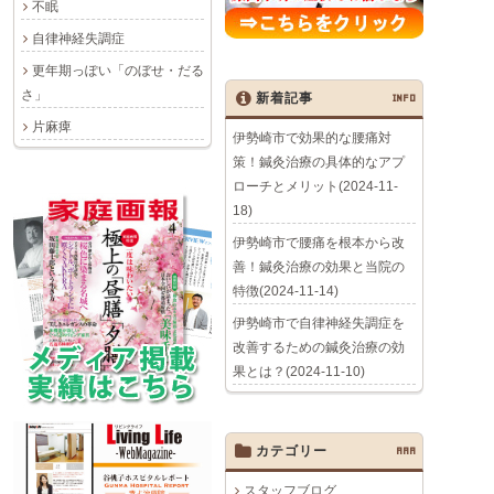
不眠
自律神経失調症
更年期っぽい「のぼせ・だる
さ」
新着記事
INFO
片麻痺
伊勢崎市で効果的な腰痛対
策！鍼灸治療の具体的なアプ
ローチとメリット(2024-11-
18)
伊勢崎市で腰痛を根本から改
善！鍼灸治療の効果と当院の
特徴(2024-11-14)
伊勢崎市で自律神経失調症を
改善するための鍼灸治療の効
果とは？(2024-11-10)
カテゴリー
AAA
スタッフブログ