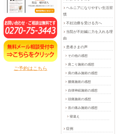
ヘルニアになりやすい生活習
慣
不妊治療を受ける方へ
当院が不妊鍼に力を入れる理
由
患者さまの声
その他の感想
肩こり施術の感想
ご予約はこちら
肩の痛み施術の感想
腰痛施術の感想
自律神経施術の感想
頭痛施術の感想
首の痛み施術の感想
寝違え
症例