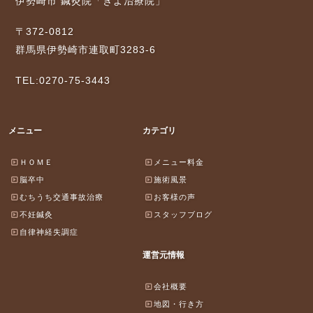
伊勢崎市 鍼灸院「きよ治療院」
〒372-0812
群馬県伊勢崎市連取町3283-6
TEL:0270-75-3443
メニュー
カテゴリ
ＨＯＭＥ
メニュー料金
脳卒中
施術風景
むちうち交通事故治療
お客様の声
不妊鍼灸
スタッフブログ
自律神経失調症
運営元情報
会社概要
地図・行き方