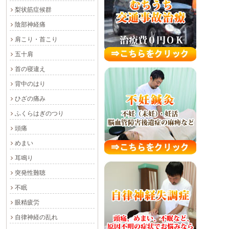
梨状筋症候群
陰部神経痛
肩こり・首こり
五十肩
首の寝違え
背中のはり
ひざの痛み
ふくらはぎのつり
頭痛
めまい
耳鳴り
突発性難聴
不眠
眼精疲労
自律神経の乱れ