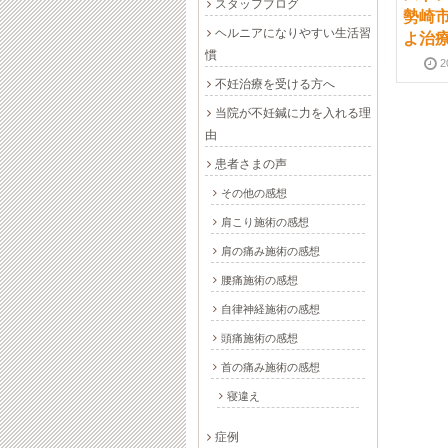
スタッフブログ
原因となる習慣
因について
勢崎市
ヘルニアになりやすい生活習
よ治
2016-01-22
2024-10-01
2016-01-29
2024-10-01
慣
2
不妊治療を受ける方へ
当院が不妊鍼に力を入れる理
由
患者さまの声
その他の感想
伊勢崎市 自律神経の
女性と肩こり｜伊勢崎
肩こり施術の感想
簡単セルフケア
市 整体 鍼灸 「きよ治
肩の痛み施術の感想
療院」
2017-01-16
2024-10-01
腰痛施術の感想
2017-02-20
2024-10-01
自律神経施術の感想
頭痛施術の感想
首の痛み施術の感想
寝違え
症例