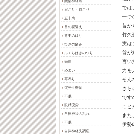
陰部神経痛
では
肩こり・首こり
一つ
五十肩
昔か
首の寝違え
竹久
背中のはり
実は
ひざの痛み
首が
ふくらはぎのつり
言い
頭痛
力を
めまい
耳鳴り
そん
突発性難聴
さら
不眠
です
眼精疲労
こと
自律神経の乱れ
また
不眠
伊勢
自律神経失調症