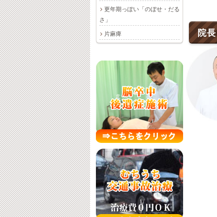
更年期っぽい「のぼせ・だる
さ」
院長
片麻痺