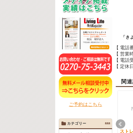
「き
【 電話
【 営業
【 電話
【 定休日
関連
ご予約はこちら
カテゴリー
AAA
肩こり頭痛にご用心！
伊勢崎市 脳卒中の原
スト