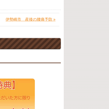
伊勢崎市 産後の腰痛予防 »
。