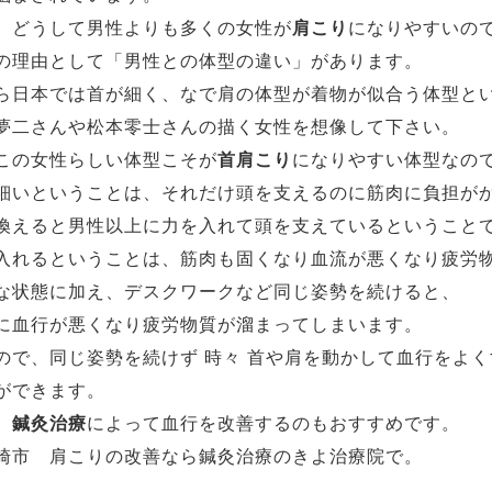
、どうして男性よりも多くの女性が
肩こり
になりやすいの
の理由として「男性との体型の違い」があります。
ら日本では首が細く、なで肩の体型が着物が似合う体型と
夢二さんや松本零士さんの描く女性を想像して下さい。
この女性らしい体型こそが
首肩こり
になりやすい体型なの
細いということは、それだけ頭を支えるのに筋肉に負担が
換えると男性以上に力を入れて頭を支えているということ
入れるということは、筋肉も固くなり血流が悪くなり疲労
な状態に加え、デスクワークなど同じ姿勢を続けると、
に血行が悪くなり疲労物質が溜まってしまいます。
ので、同じ姿勢を続けず 時々 首や肩を動かして血行をよ
ができます。
、
鍼灸治療
によって血行を改善するのもおすすめです。
崎市 肩こりの改善なら鍼灸治療のきよ治療院で。