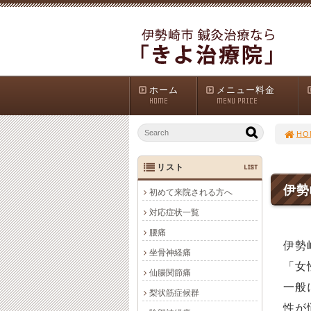
ホーム
メニュー料金
HOME
MENU PRICE
HO
リスト
LIST
伊勢
初めて来院される方へ
対応症状一覧
腰痛
伊勢
坐骨神経痛
「女
仙腸関節痛
一般
梨状筋症候群
性が