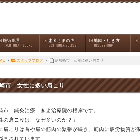
施術風景
患者さまの声
地図・行き方
TREATMENT SCENE
CUSTOMER VOICES
ACCESS MAP
ME
>
スタッフブログ
>
伊勢崎市 女性に多い肩こり
崎市 女性に多い肩こり
崎市 鍼灸治療 きよ治療院の根岸です。
性の
肩こり
は、なぜ多いのか？」
に肩こりは首や肩の筋肉の緊張が続き、筋肉に疲労物質が
悩まされています。