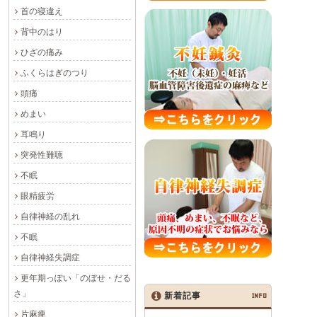
首の寝違え
背中のはり
ひざの痛み
ふくらはぎのつり
頭痛
めまい
耳鳴り
突発性難聴
不眠
眼精疲労
自律神経の乱れ
不眠
自律神経失調症
更年期っぽい「のぼせ・だる
さ」
新着記事
INFO
片麻痺