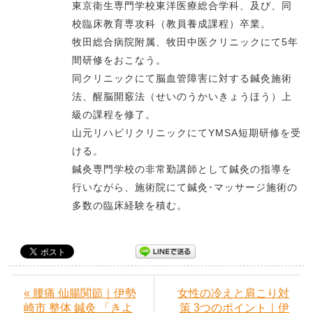
東京衛生専門学校東洋医療総合学科、及び、同
校臨床教育専攻科（教員養成課程）卒業。
牧田総合病院附属、牧田中医クリニックにて5年
間研修をおこなう。
同クリニックにて脳血管障害に対する鍼灸施術
法、醒脳開竅法（せいのうかいきょうほう）上
級の課程を修了。
山元リハビリクリニックにてYMSA短期研修を受
ける。
鍼灸専門学校の非常勤講師として鍼灸の指導を
行いながら、施術院にて鍼灸･マッサージ施術の
多数の臨床経験を積む。
« 腰痛 仙腸関節｜伊勢
女性の冷えと肩こり対
崎市 整体 鍼灸 「きよ
策 3つのポイント｜伊