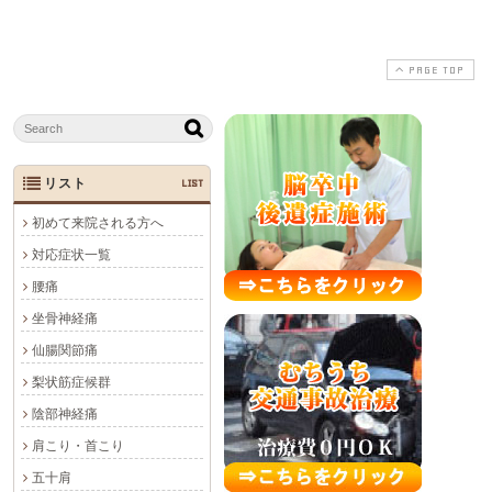
PAGE TOP
リスト
LIST
初めて来院される方へ
対応症状一覧
腰痛
坐骨神経痛
仙腸関節痛
梨状筋症候群
陰部神経痛
肩こり・首こり
五十肩