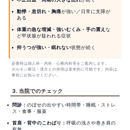
動悸・息切れ・胸痛
が強い／日常に支障が
ある
体重の急な増減・強いむくみ・手の震え
な
ど甲状腺が疑われる症状
抑うつが強い・眠れない
状態が続く
必要時は婦人科・内科・心療内科等をご案内します。
ホルモン療法・漢方との併用は基本的に可能です。内容は
事前にお知らせください。
3. 当院でのチェック
問診：
のぼせの出やすい時間帯・睡眠・ストレ
ス・食事・服薬
首肩・背中のこわばり：
呼吸の浅さや巻き肩の
有無