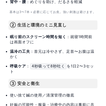
背中・腰
：めぐりを助け、だるさを軽減
基本は3〜7本＋必要に応じてお灸。強い刺激は避けます。
② 生活と環境のミニ見直し
眠り前のスクリーン時間を短く
：就寝1時間前
は画面オフに
温冷の工夫
：首元は冷やさず、足首〜お腹は温
かく
呼吸ケア
：
を1日2〜3セッ
4秒吸って8秒吐く
ト
③ 安全と衛生
使い捨て鍼の使用／清潔管理の徹底
妊娠の可能性・服薬・治療中の内容は事前に共