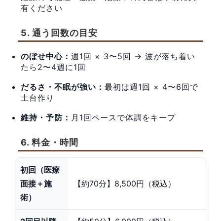
有ください
5. 通う回数の目安
のぼせ中心：
週1回 × 3〜5回 → 波が落ち着い
たら2〜4週に1回
だるさ・不眠が強い：
最初は週1回 × 4〜6回で
土台作り
維持・予防：
月1回ペースで体調をキープ
6. 料金・時間
初回（医療
面接＋施
【約70分】8,500円（税込）
術）