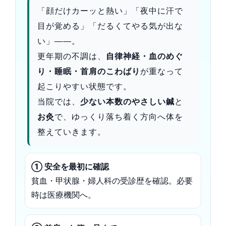
「顔だけカーッと熱い」「夜中に汗で
目が覚める」「だるくてやる気が出な
い」——。
更年期の不調は、
自律神経・血のめぐ
り・睡眠・首肩のこわばり
が重なって
起こりやすい状態です。
当院では、
少ない本数のやさしい鍼
と
お灸
で、ゆっくり落ち着く方向へ体を
整えていきます。
① 安全を最初に確認
貧血・甲状腺・婦人科の受診歴を確認。必要
時は医療機関へ。