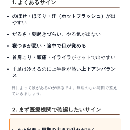
1. よくあるサイン
のぼせ・ほてり・汗（ホットフラッシュ）
が出
やすい
だるさ・朝起きづらい
、やる気が出ない
寝つきが悪い・途中で目が覚める
首肩こり・頭痛・イライラ
がセットで出やすい
手足は冷えるのに上半身が熱い
上下アンバラン
ス
日によって波があるのが特徴です。無理のない範囲で整え
ていきましょう。
2. まず医療機関で確認したいサイン
不正出血・周期の大きな乱れ
が続く