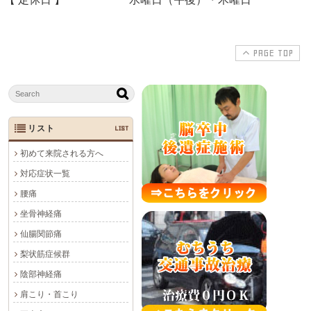
PAGE TOP
リスト
LIST
初めて来院される方へ
対応症状一覧
腰痛
坐骨神経痛
仙腸関節痛
梨状筋症候群
陰部神経痛
肩こり・首こり