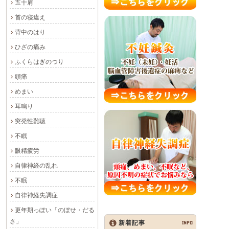
五十肩
首の寝違え
背中のはり
ひざの痛み
ふくらはぎのつり
頭痛
めまい
耳鳴り
突発性難聴
不眠
眼精疲労
自律神経の乱れ
不眠
自律神経失調症
更年期っぽい「のぼせ・だる
さ」
新着記事
INFO