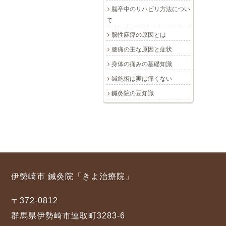
脳卒中のリハビリ方法につい
て
脳性麻痺の原因とは
腰痛の主な原因と症状
身体の痛みの基礎知識
鍼施術は実は痛くない
鍼灸院の豆知識
伊勢崎市 鍼灸院「きよ治療院」
〒372-0812
群馬県伊勢崎市連取町3283-6