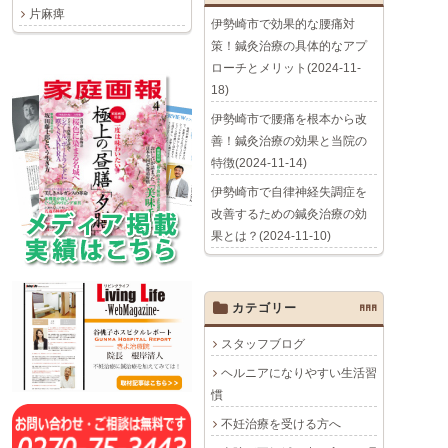
片麻痺
伊勢崎市で効果的な腰痛対
策！鍼灸治療の具体的なアプ
ローチとメリット(2024-11-
18)
伊勢崎市で腰痛を根本から改
善！鍼灸治療の効果と当院の
特徴(2024-11-14)
伊勢崎市で自律神経失調症を
改善するための鍼灸治療の効
果とは？(2024-11-10)
カテゴリー
AAA
スタッフブログ
ヘルニアになりやすい生活習
慣
不妊治療を受ける方へ