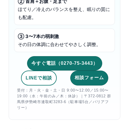
② 首肩＋お腹・足まで
ほてり／冷えのバランスを整え、眠りの質に
も配慮。
③ 3〜7本の弱刺激
その日の体調に合わせてやさしく調整。
今すぐ電話（0270-75-3443）
相談フォーム
LINEで相談
受付：月・火・金・土・日 9:00〜12:00／15:00〜
19:00（水：午前のみ／木：休診）｜〒372-0812 群
馬県伊勢崎市連取町3283-6（駐車場5台／バリアフ
リー）