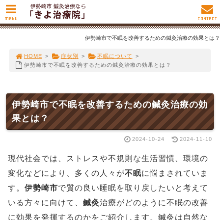
MENU
CONTACT
伊勢崎市で不眠を改善するための鍼灸治療の効果とは？
HOME
>
症状別
>
不眠について
>
伊勢崎市で不眠を改善するための鍼灸治療の効果とは？
伊勢崎市で不眠を改善するための鍼灸治療の効
果とは？
2024-10-24
2024-11-10
現代社会では、ストレスや不規則な生活習慣、環境の
変化などにより、多くの人々が
不眠
に悩まされていま
す。
伊勢崎市
で質の良い睡眠を取り戻したいと考えて
いる方々に向けて、
鍼灸
治療がどのように不眠の改善
に効果を発揮するのかをご紹介します。鍼灸は自然な