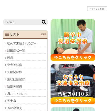
PAGE TOP
リスト
LIST
初めて来院される方へ
対応症状一覧
腰痛
坐骨神経痛
仙腸関節痛
梨状筋症候群
陰部神経痛
肩こり・首こり
五十肩
首の寝違え