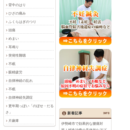
背中のはり
ひざの痛み
ふくらはぎのつり
頭痛
めまい
耳鳴り
突発性難聴
不眠
眼精疲労
自律神経の乱れ
不眠
自律神経失調症
更年期っぽい「のぼせ・だる
さ」
新着記事
INFO
片麻痺
伊勢崎市で効果的な腰痛対