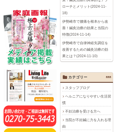
策！鍼灸治療の具体的なアプ
ローチとメリット(2024-11-
18)
伊勢崎市で腰痛を根本から改
善！鍼灸治療の効果と当院の
特徴(2024-11-14)
伊勢崎市で自律神経失調症を
改善するための鍼灸治療の効
果とは？(2024-11-10)
カテゴリー
AAA
スタッフブログ
ヘルニアになりやすい生活習
慣
不妊治療を受ける方へ
当院が不妊鍼に力を入れる理
由