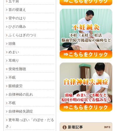
五十肩
首の寝違え
背中のはり
ひざの痛み
ふくらはぎのつり
頭痛
めまい
耳鳴り
突発性難聴
不眠
眼精疲労
自律神経の乱れ
不眠
自律神経失調症
更年期っぽい「のぼせ・だる
さ」
新着記事
INFO