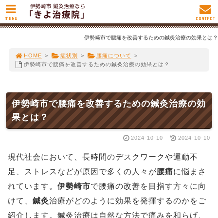
MENU
CONTACT
伊勢崎市で腰痛を改善するための鍼灸治療の効果とは？
HOME
>
症状別
>
腰痛について
>
伊勢崎市で腰痛を改善するための鍼灸治療の効果とは？
伊勢崎市で腰痛を改善するための鍼灸治療の効
果とは？
2024-10-10
2024-10-10
現代社会において、長時間のデスクワークや運動不
足、ストレスなどが原因で多くの人々が
腰痛
に悩まさ
れています。
伊勢崎市
で腰痛の改善を目指す方々に向
けて、
鍼灸
治療がどのように効果を発揮するのかをご
紹介します。鍼灸治療は自然な方法で痛みを和らげ、