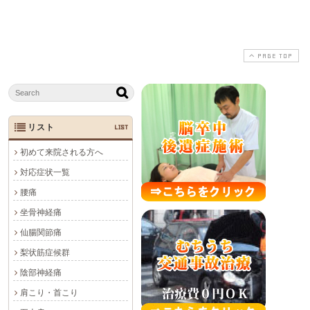
PAGE TOP
リスト
LIST
初めて来院される方へ
対応症状一覧
腰痛
坐骨神経痛
仙腸関節痛
梨状筋症候群
陰部神経痛
肩こり・首こり