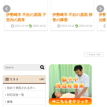
伊勢崎市 不妊の原因 子
伊勢崎市 不妊の原因 卵
伊勢
宮内の異常
管の障害
治療
2013-12-04
2024-10-01
2013-12-01
2024-10-01
PAGE TOP
リスト
LIST
初めて来院される方へ
対応症状一覧
腰痛