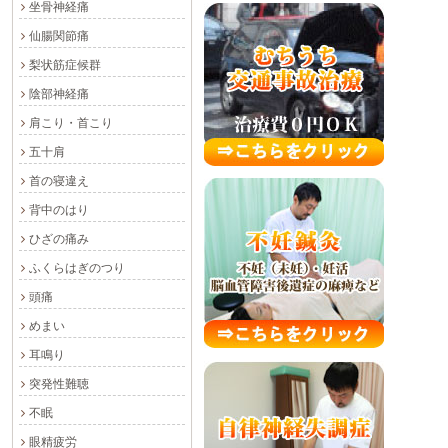
坐骨神経痛
仙腸関節痛
梨状筋症候群
陰部神経痛
肩こり・首こり
五十肩
首の寝違え
背中のはり
ひざの痛み
ふくらはぎのつり
頭痛
めまい
耳鳴り
突発性難聴
不眠
眼精疲労