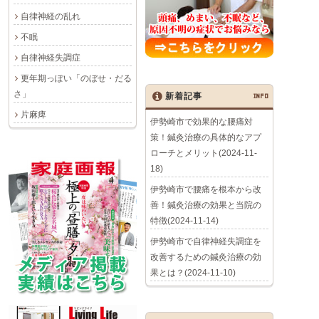
自律神経の乱れ
不眠
自律神経失調症
更年期っぽい「のぼせ・だる
さ」
新着記事
INFO
片麻痺
伊勢崎市で効果的な腰痛対
策！鍼灸治療の具体的なアプ
ローチとメリット(2024-11-
18)
伊勢崎市で腰痛を根本から改
善！鍼灸治療の効果と当院の
特徴(2024-11-14)
伊勢崎市で自律神経失調症を
改善するための鍼灸治療の効
果とは？(2024-11-10)