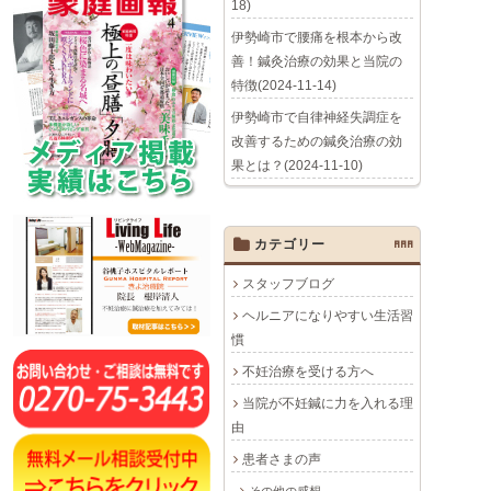
18)
伊勢崎市で腰痛を根本から改
善！鍼灸治療の効果と当院の
特徴(2024-11-14)
伊勢崎市で自律神経失調症を
改善するための鍼灸治療の効
果とは？(2024-11-10)
カテゴリー
AAA
スタッフブログ
ヘルニアになりやすい生活習
慣
不妊治療を受ける方へ
当院が不妊鍼に力を入れる理
由
患者さまの声