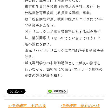
鍼灸師、鍼灸専門学校講師となる。
東京衛生専門学校東洋医療総合学科、及び、同
校臨床教育専攻科（教員養成課程）卒業。
牧田総合病院附属、牧田中医クリニックにて5年
間研修をおこなう。
同クリニックにて脳血管障害に対する鍼灸施術
法、醒脳開竅法（せいのうかいきょうほう）上
級の課程を修了。
山元リハビリクリニックにてYMSA短期研修を受
ける。
鍼灸専門学校の非常勤講師として鍼灸の指導を
行いながら、施術院にて鍼灸･マッサージ施術の
多数の臨床経験を積む。
« 伊勢崎市 不妊の原
伊勢崎市 現在の不妊