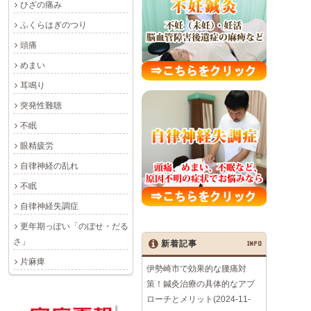
ひざの痛み
ふくらはぎのつり
頭痛
めまい
耳鳴り
突発性難聴
不眠
眼精疲労
自律神経の乱れ
不眠
自律神経失調症
更年期っぽい「のぼせ・だる
さ」
新着記事
INFO
片麻痺
伊勢崎市で効果的な腰痛対
策！鍼灸治療の具体的なアプ
ローチとメリット(2024-11-