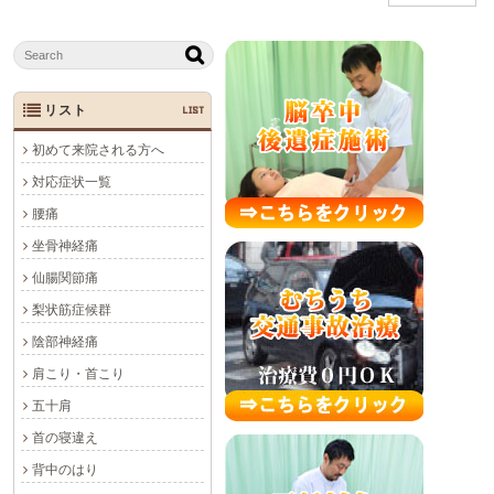
リスト
LIST
初めて来院される方へ
対応症状一覧
腰痛
坐骨神経痛
仙腸関節痛
梨状筋症候群
陰部神経痛
肩こり・首こり
五十肩
首の寝違え
背中のはり