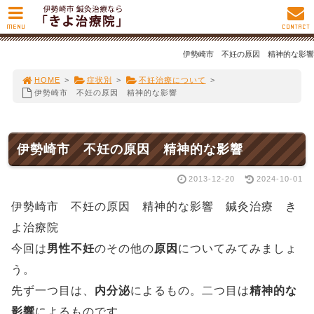
MENU
CONTACT
伊勢崎市 不妊の原因 精神的な影響
HOME
>
症状別
>
不妊治療について
>
伊勢崎市 不妊の原因 精神的な影響
伊勢崎市 不妊の原因 精神的な影響
2013-12-20
2024-10-01
伊勢崎市 不妊の原因 精神的な影響 鍼灸治療 き
よ治療院
今回は
男性不妊
のその他の
原因
についてみてみましょ
う。
先ず一つ目は、
内分泌
によるもの。二つ目は
精神的な
影響
によるものです。