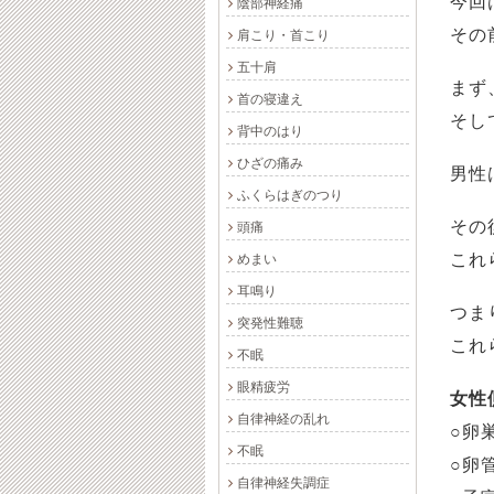
今回
陰部神経痛
その
肩こり・首こり
五十肩
まず
首の寝違え
そし
背中のはり
ひざの痛み
男性
ふくらはぎのつり
その
頭痛
これ
めまい
耳鳴り
つま
突発性難聴
これ
不眠
眼精疲労
女性
自律神経の乱れ
○卵
不眠
○卵
自律神経失調症