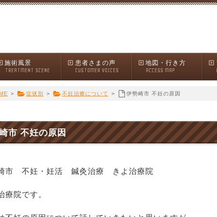
施術風景
患者さまの声
地図・行き方
TREATMENT SCENE
CUSTOMER VOICES
ACCESS MAP
ME
>
症状別
>
不妊治療について
>
伊勢崎市 不妊の原因
崎市 不妊の原因
崎市 不妊・妊活 鍼灸治療 きよ治療院
治療院です。