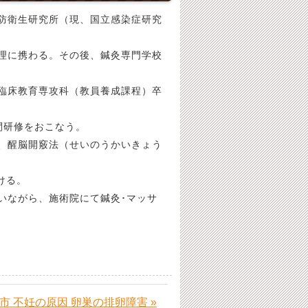
防衛生研究所（現、国立感染症研究
理に携わる。その後、鍼灸専門学校
臨床教育専攻科（教員養成課程）卒
間研修をおこなう。
、醒脳開竅法（せいのうかいきょう
ける。
いながら、施術院にて鍼灸･マッサ
市 不妊の原因 卵巣の排卵障害 »