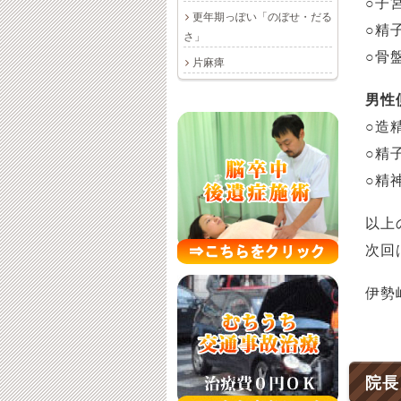
○子
更年期っぽい「のぼせ・だる
○精
さ」
○骨
片麻痺
男性
○造
○精
○精
以上
次回
伊勢
院長