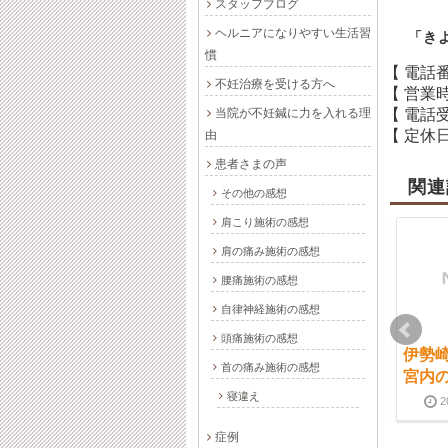
スタッフブログ
ヘルニアになりやすい生活習
「き
慣
【 電話
不妊治療を受ける方へ
【 営業
当院が不妊鍼に力を入れる理
【 電話
【 定休日
由
患者さまの声
関連
その他の感想
肩こり施術の感想
肩の痛み施術の感想
腰痛施術の感想
自律神経施術の感想
頭痛施術の感想
伊勢崎市 不妊症とは
伊勢崎市 現在の不妊
伊勢崎
首の痛み施術の感想
治療
宮内
2013-11-02
2024-10-01
寝違え
2013-12-23
2024-10-01
2
症例