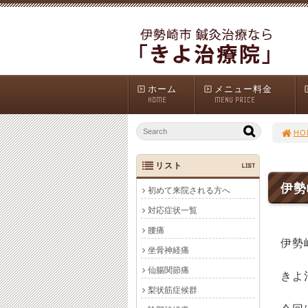
ホーム
メニュー料金
HOME
MENU PRICE
HO
リスト
LIST
伊勢
初めて来院される方へ
対応症状一覧
腰痛
伊勢
坐骨神経痛
仙腸関節痛
きよ
梨状筋症候群