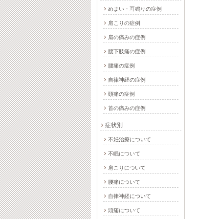
めまい・耳鳴りの症例
肩こりの症例
肩の痛みの症例
腰下肢痛の症例
伊勢崎市 不妊の原
伊勢崎市 不妊の原
腰痛の症例
因 精神的な影響
因 造精障害の原因
自律神経の症例
2013-12-20
2024-10-01
2013-12-16
2024-10-01
頭痛の症例
首の痛みの症例
症状別
不妊治療について
不眠について
肩こりについて
腰痛について
自律神経について
頭痛について