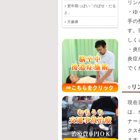
リン
更年期っぽい「のぼせ・だる
・ゆ
さ」
手の
片麻痺
す。
しく
・炎
炎症
でく
○リ
現在
は、
ナー
クス
ます