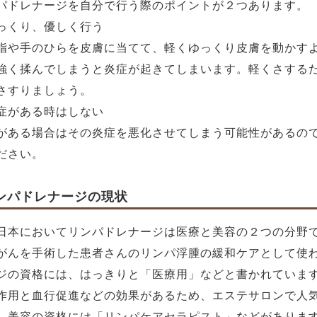
パドレナージを自分で行う際のポイントが２つあります。
っくり、優しく行う
指や手のひらを皮膚に当てて、軽くゆっくり皮膚を動かす
強く揉んでしまうと炎症が起きてしまいます。軽くさする
さすりましょう。
症がある時はしない
がある場合はその炎症を悪化させてしまう可能性があるの
ださい。
ンパドレナージの現状
日本においてリンパドレナージは医療と美容の２つの分野
がんを手術した患者さんのリンパ浮腫の緩和ケアとして使
ジの資格には、はっきりと「医療用」などと書かれていま
作用と血行促進などの効果があるため、エステサロンで人
。美容の資格には「リンパケアセラピスト」などがありま