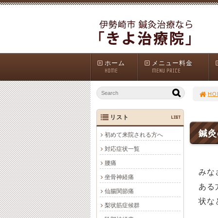
ホーム
メニュー料金
HOME
MENU PRICE
HO
リスト
LIST
鍼灸
初めて来院される方へ
対応症状一覧
腰痛
みな
坐骨神経痛
ある
仙腸関節痛
状な
梨状筋症候群