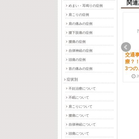
関連
めまい・耳鳴りの症例
肩こりの症例
肩の痛みの症例
腰下肢痛の症例
腰痛の症例
自律神経の症例
鍼灸は不妊治療にも効
肩こり・腰痛をハリ・
交通
頭痛の症例
果的です
お灸で治療するメリッ
療？
ト・デメリット
3つの
首の痛みの症例
2017-04-24
2024-10-01
2017-04-17
2024-10-01
2
症状別
不妊治療について
不眠について
肩こりについて
腰痛について
身体のコリの原因っ
麻痺にも鍼灸治療が使
自律神経について
て？
われています
頭痛について