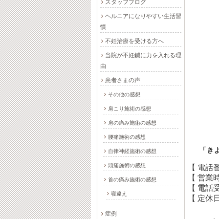
スタッフブログ
ヘルニアになりやすい生活習
慣
不妊治療を受ける方へ
当院が不妊鍼に力を入れる理
由
患者さまの声
その他の感想
肩こり施術の感想
肩の痛み施術の感想
腰痛施術の感想
「き
自律神経施術の感想
頭痛施術の感想
【 電話
【 営業
首の痛み施術の感想
【 電話
寝違え
【 定休日
症例