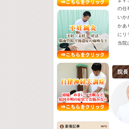
の仕
いか
かあ
にリ
当院
院長
新着記事
INFO