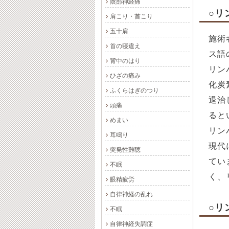
陰部神経痛
○リ
肩こり・首こり
五十肩
施術
首の寝違え
ス語
背中のはり
リン
ひざの痛み
化炭
ふくらはぎのつり
退治
頭痛
ると
めまい
リン
耳鳴り
現代
突発性難聴
てい
不眠
く、
眼精疲労
自律神経の乱れ
○リ
不眠
自律神経失調症