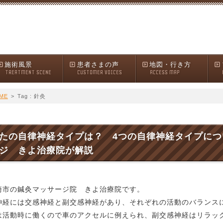
施術風景
患者さまの声
地図・行き方
TREATMENT SCENE
CUSTOMER VOICES
ACCESS MAP
ME
>
Tag : 針灸
たの自律神経タイプは？ 4つの自律神経タイプに
ジ きよ治療院が解説
崎市の鍼灸マッサージ院 きよ治療院です。
神経には交感神経と副交感神経があり、それぞれの活動のバランス
は活動時に働くので車のアクセルに例えられ、副交感神経はリラッ