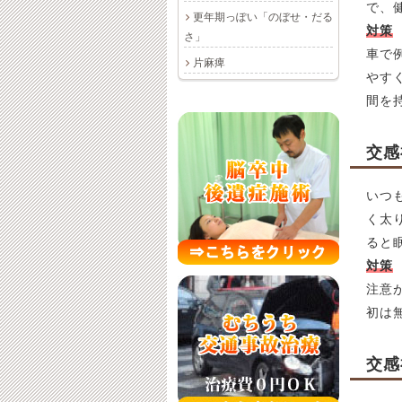
で、
更年期っぽい「のぼせ・だる
対策
さ」
車で
片麻痺
やす
間を
交感
いつ
く太
ると
対策
注意
初は
交感