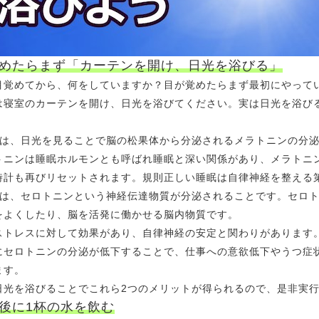
めたらまず「カーテンを開け、日光を浴びる」
目覚めてから、何をしていますか？目が覚めたらまず最初にやって
は寝室のカーテンを開け、日光を浴びてください。実は日光を浴び
目は、日光を見ることで脳の松果体から分泌されるメラトニンの分
トニンは睡眠ホルモンとも呼ばれ睡眠と深い関係があり、メラトニ
時計も再びリセットされます。規則正しい睡眠は自律神経を整える
目は、セロトニンという神経伝達物質が分泌されることです。セロ
をよくしたり、脳を活発に働かせる脳内物質です。
ストレスに対して効果があり、自律神経の安定と関わりがあります
にセロトニンの分泌が低下することで、仕事への意欲低下やうつ症
ます。
日光を浴びることでこれら2つのメリットが得られるので、是非実
後に1杯の水を飲む