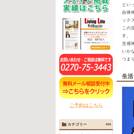
とい
自律
ック
この
す。
交感
いか
つま
生活
ご予約はこちら
カテゴリー
AAA