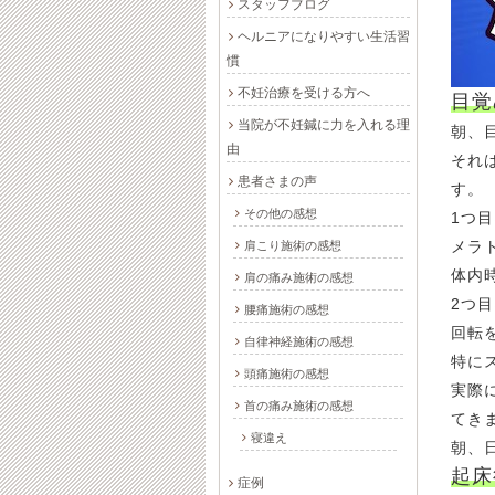
スタッフブログ
ヘルニアになりやすい生活習
慣
不妊治療を受ける方へ
目覚
当院が不妊鍼に力を入れる理
朝、
由
それ
患者さまの声
す。
その他の感想
1つ
メラ
肩こり施術の感想
体内
肩の痛み施術の感想
2つ
腰痛施術の感想
回転
自律神経施術の感想
特に
頭痛施術の感想
実際
首の痛み施術の感想
てき
寝違え
朝、
起床
症例