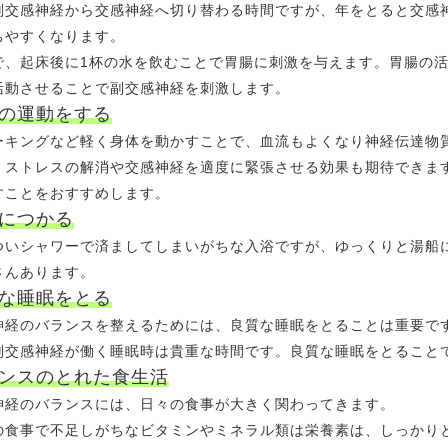
副交感神経から交感神経へ切り替わる時間ですが、年をとると交感
ちやすくなります。
で、起床後に1杯の水を飲むことで胃腸に刺激を与えます。胃腸の
活動させることで副交感神経を刺激します。
の運動をする
ーキングなど軽く身体を動かすことで、血流もよくなり神経伝達物
、ストレスの解消や交感神経を適度に緊張させる効果も期待できま
すことをおすすめします。
につかる
ついシャワーで済ましてしまいがちな入浴ですが、ゆっくりと湯船
さんあります。
な睡眠をとる
神経のバランスを整えるためには、良質な睡眠をとることは重要で
副交感神経が働く睡眠時は貴重な時間です。良質な睡眠をとること
ンスのとれた食生活
神経のバランスには、日々の食事が大きく関わってきます。
の食事で不足しがちなビタミンやミネラル類は栄養素は、しっかり