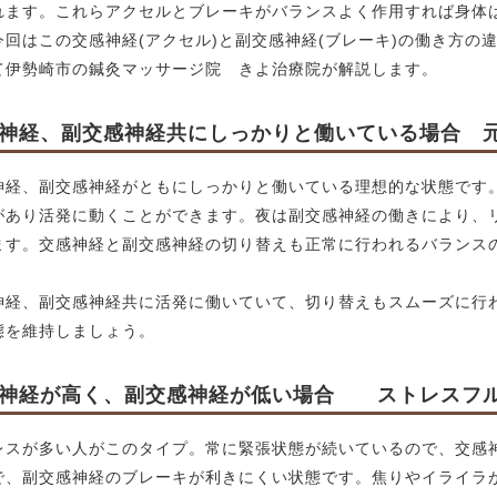
れます。これらアクセルとブレーキがバランスよく作用すれば身体
今回はこの交感神経(アクセル)と副交感神経(ブレーキ)の働き方の
て伊勢崎市の鍼灸マッサージ院 きよ治療院が解説します。
神経、副交感神経共にしっかりと働いている場合 
神経、副交感神経がともにしっかりと働いている理想的な状態です
があり活発に動くことができます。夜は副交感神経の働きにより、
ます。交感神経と副交感神経の切り替えも正常に行われるバランス
神経、副交感神経共に活発に働いていて、切り替えもスムーズに行
態を維持しましょう。
神経が高く、副交感神経が低い場合 ストレスフ
レスが多い人がこのタイプ。常に緊張状態が続いているので、交感
で、副交感神経のブレーキが利きにくい状態です。焦りやイライラ