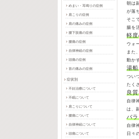
朝は
めまい・耳鳴りの症例
が落
肩こりの症例
そこ
肩の痛みの症例
腸を
腰下肢痛の症例
軽度
腰痛の症例
ウォ
自律神経の症例
また
動か
頭痛の症例
湯船
首の痛みの症例
つい
症状別
たく
不妊治療について
良質
不眠について
自律
肩こりについて
は、
腰痛について
バラ
自律神経について
自律
日々
頭痛について