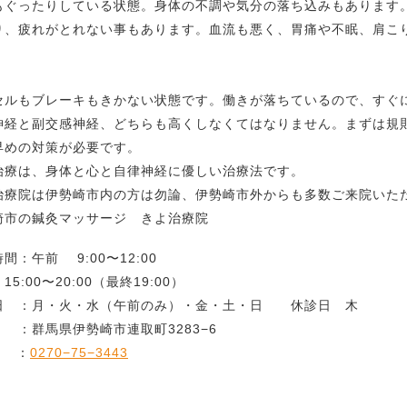
もぐったりしている状態。身体の不調や気分の落ち込みもあります
り、疲れがとれない事もあります。血流も悪く、胃痛や不眠、肩こ
。
セルもブレーキもきかない状態です。働きが落ちているので、すぐ
神経と副交感神経、どちらも高くしなくてはなりません。まずは規
早めの対策が必要です。
治療は、身体と心と自律神経に優しい治療法です。
治療院は伊勢崎市内の方は勿論、伊勢崎市外からも多数ご来院いた
崎市の鍼灸マッサージ きよ治療院
間：午前 9:00〜12:00
15:00〜20:00（最終19:00）
日 ：月・火・水（午前のみ）・金・土・日 休診日 木
 ：群馬県伊勢崎市連取町3283−6
L ：
0270−75−3443