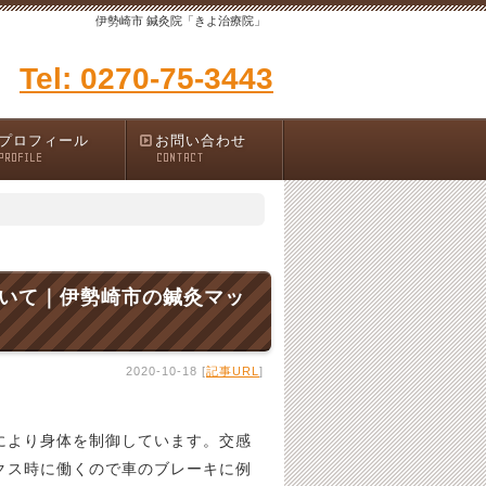
伊勢崎市 鍼灸院「きよ治療院」
Tel: 0270-75-3443
プロフィール
お問い合わせ
PROFILE
CONTACT
ついて｜伊勢崎市の鍼灸マッ
2020-10-18 [
記事URL
]
により身体を制御しています。交感
クス時に働くので車のブレーキに例