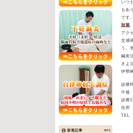
いつ
もあ
です
対策
アク
交感
う。
鍼灸
きよ
伊勢
診療時
午後 
診療
住所
TE
新着記事
INFO