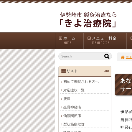
ホーム
メニュー料金
HOME
MENU PRICE
HO
リスト
LIST
あな
初めて来院される方へ
サー
対応症状一覧
腰痛
坐骨神経痛
伊勢
仙腸関節痛
自律
梨状筋症候群
神経