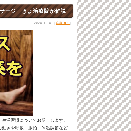
ッサージ きよ治療院が解説
2020-10-01 [
記事URL
]
る生活習慣についてお話しします。
の動きや呼吸、脈拍、体温調節など