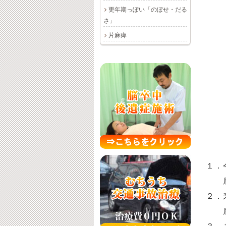
更年期っぽい「のぼせ・だる
さ」
片麻痺
１．
肩
２．
肩こ