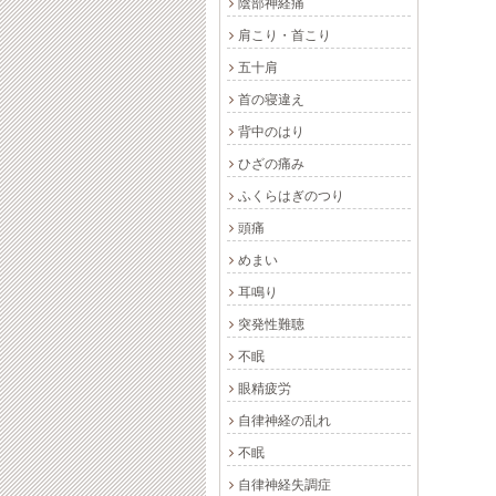
陰部神経痛
肩こり・首こり
五十肩
首の寝違え
背中のはり
ひざの痛み
ふくらはぎのつり
頭痛
めまい
耳鳴り
突発性難聴
不眠
眼精疲労
自律神経の乱れ
不眠
自律神経失調症