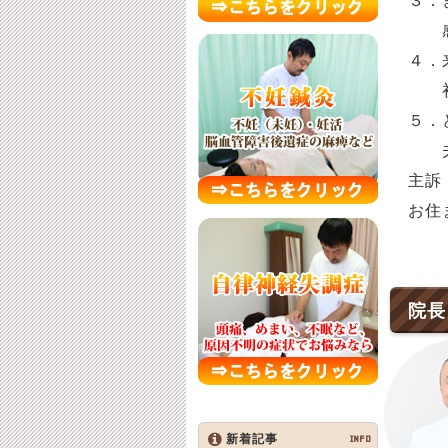
３．
感
４．
初
５．
主訴
お住
院長
新着記事
INFO