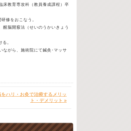
臨床教育専攻科（教員養成課程）卒
間研修をおこなう。
、醒脳開竅法（せいのうかいきょう
ける。
いながら、施術院にて鍼灸･マッサ
痛をハリ・お灸で治療するメリッ
ト・デメリット »