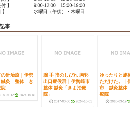
受付 】
9:00-12:00 15:00-19:00
 】
水曜日（午後）・木曜日
記事
ての針治療｜伊勢
腕 手 指のしびれ 胸郭
ゆったりと施
 鍼灸 整体 き
出口症候群｜伊勢崎市
ただけた。｜
療院
整体 鍼灸「きよ治療
市 鍼灸整体
院」
療院
018-07-12
2024-10-01
2017-03-30
2024-10-01
2018-03-19