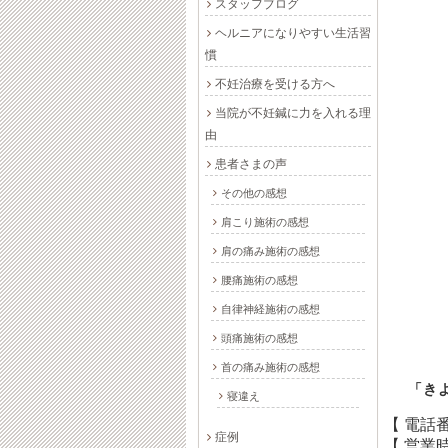
スタッフブログ
ヘルニアになりやすい生活習
慣
不妊治療を受ける方へ
当院が不妊鍼に力を入れる理
由
患者さまの声
その他の感想
肩こり施術の感想
肩の痛み施術の感想
腰痛施術の感想
自律神経施術の感想
頭痛施術の感想
首の痛み施術の感想
「き
寝違え
【 電話
症例
【 営業