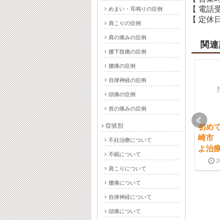
【 電話
めまい・耳鳴りの症例
【 定休日
肩こりの症例
肩の痛みの症例
関連
腰下肢痛の症例
腰痛の症例
自律神経の症例
頭痛の症例
首の痛みの症例
症状別
膝腰の痛みに加え酷い
伊勢崎市 肩こりを鍼灸
初め
肩凝りに悩まされ
で改善した事例
崎市
不妊治療について
よ治
2015-10-03
2024-10-01
2014-01-30
2024-10-01
不眠について
2
肩こりについて
腰痛について
自律神経について
頭痛について