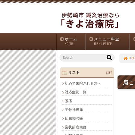
ホーム
メニュー料金
HOME
MENU PRICE
HO
リスト
LIST
肩こ
初めて来院される方へ
対応症状一覧
腰痛
坐骨神経痛
仙腸関節痛
梨状筋症候群