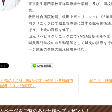
東京衛生専門学校東洋医療総合学科、及び、同校
業。
牧田総合病院附属、牧田中医クリニックにて5年
同クリニックにて脳血管障害に対する鍼灸施術法
ほう）上級の課程を修了。
山元リハビリクリニックにてYMSA短期研修を受
鍼灸専門学校の非常勤講師として鍼灸の指導を行
ージ施術の多数の臨床経験を積む。
腕 手 指のしびれ 胸郭出口症候群｜伊勢崎市
肩こり・腰
 鍼灸「きよ治療院」
ムページをご覧のあなた様へプレゼント！