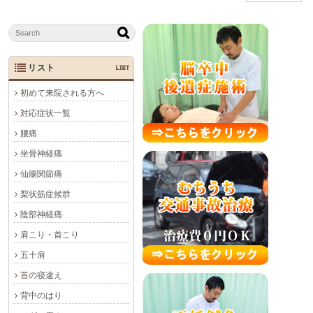
リスト
LIST
初めて来院される方へ
対応症状一覧
腰痛
坐骨神経痛
仙腸関節痛
梨状筋症候群
陰部神経痛
肩こり・首こり
五十肩
首の寝違え
背中のはり