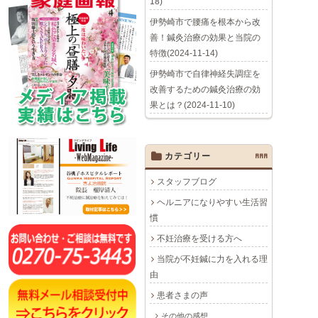
18)
伊勢崎市で腰痛を根本から改
善！鍼灸治療の効果と当院の
特徴(2024-11-14)
伊勢崎市で自律神経失調症を
改善するための鍼灸治療の効
果とは？(2024-11-10)
カテゴリー
AAA
スタッフブログ
ヘルニアになりやすい生活習
慣
不妊治療を受ける方へ
当院が不妊鍼に力を入れる理
由
患者さまの声
その他の感想