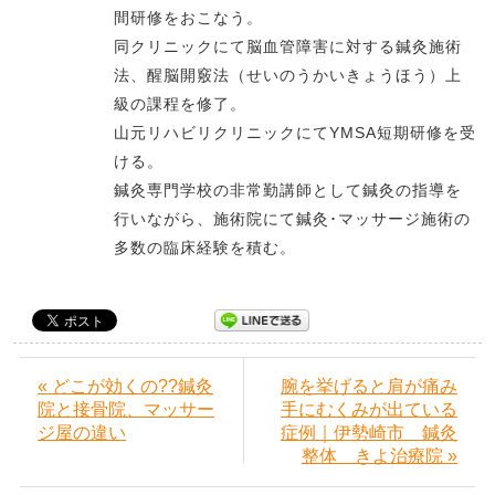
間研修をおこなう。
同クリニックにて脳血管障害に対する鍼灸施術
法、醒脳開竅法（せいのうかいきょうほう）上
級の課程を修了。
山元リハビリクリニックにてYMSA短期研修を受
ける。
鍼灸専門学校の非常勤講師として鍼灸の指導を
行いながら、施術院にて鍼灸･マッサージ施術の
多数の臨床経験を積む。
« どこが効くの??鍼灸
腕を挙げると肩が痛み
院と接骨院、マッサー
手にむくみが出ている
ジ屋の違い
症例｜伊勢崎市 鍼灸
整体 きよ治療院 »