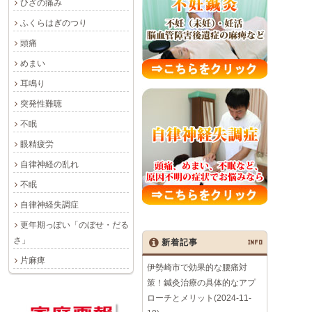
ひざの痛み
ふくらはぎのつり
頭痛
めまい
耳鳴り
突発性難聴
不眠
眼精疲労
自律神経の乱れ
不眠
自律神経失調症
更年期っぽい「のぼせ・だる
さ」
新着記事
INFO
片麻痺
伊勢崎市で効果的な腰痛対
策！鍼灸治療の具体的なアプ
ローチとメリット(2024-11-