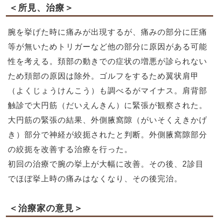
＜所見、治療＞
腕を挙げた時に痛みが出現するが、痛みの部分に圧痛
等が無いためトリガーなど他の部分に原因がある可能
性を考える。頚部の動きでの症状の増悪が診られない
ため頚部の原因は除外。ゴルフをするため翼状肩甲
（よくじょうけんこう）も調べるがマイナス。肩背部
触診で大円筋（だいえんきん）に緊張が観察された。
大円筋の緊張の結果、外側腋窩隙（がいそくえきかげ
き）部分で神経が絞扼されたと判断。外側腋窩隙部分
の絞扼を改善する治療を行った。
初回の治療で腕の挙上が大幅に改善。その後、2診目
でほぼ挙上時の痛みはなくなり、その後完治。
＜治療家の意見＞