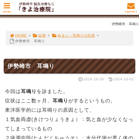
MENU
CONTACT
伊勢崎市 耳鳴り
HOME
>
症例
>
めまい・耳鳴りの症例
>
伊勢崎市 耳鳴り
伊勢崎市 耳鳴り
2016-10-26
2024-10-01
今回は
耳鳴り
を診ました。
症状はここ数ヶ月、
耳鳴り
がするというもの。
東洋医学的には耳鳴りの原因として、
１気血両虚(きけつりょうきょ）：気と血が少なくなっ
てしまっているもの
２痰濁中阻(たんだくちゅうそ）：水分代謝が悪く体の