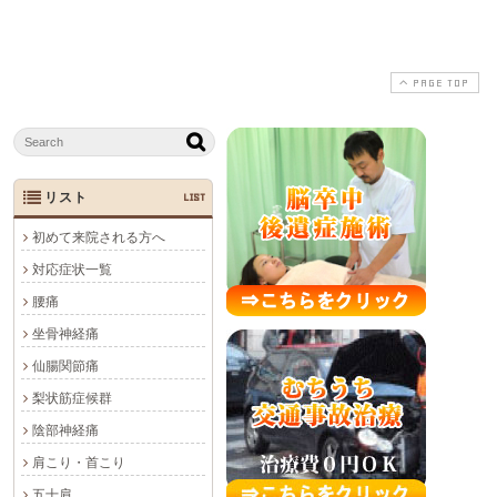
PAGE TOP
リスト
LIST
初めて来院される方へ
対応症状一覧
腰痛
坐骨神経痛
仙腸関節痛
梨状筋症候群
陰部神経痛
肩こり・首こり
五十肩