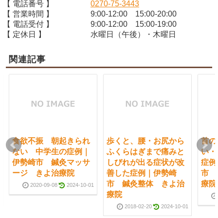
【 電話番号 】
0270-75-3443
【 営業時間 】
9:00-12:00 15:00-20:00
【 電話受付 】
9:00-12:00 15:00-19:00
【 定休日 】
水曜日（午後）・木曜日
関連記事
食欲不振 朝起きられ
歩くと、腰・お尻から
首の
ない 中学生の症例｜
ふくらはぎまで痛みと
い・
伊勢崎市 鍼灸マッサ
しびれが出る症状が改
症例
ージ きよ治療院
善した症例｜伊勢崎
市 
市 鍼灸整体 きよ治
療院
2020-09-08
2024-10-01
療院
2018-02-20
2024-10-01