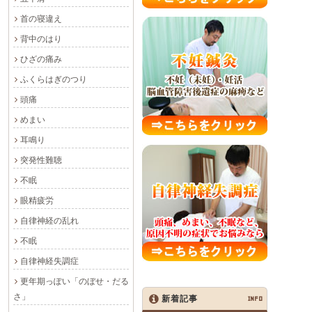
首の寝違え
背中のはり
ひざの痛み
ふくらはぎのつり
頭痛
めまい
耳鳴り
突発性難聴
不眠
眼精疲労
自律神経の乱れ
不眠
自律神経失調症
更年期っぽい「のぼせ・だる
さ」
新着記事
INFO